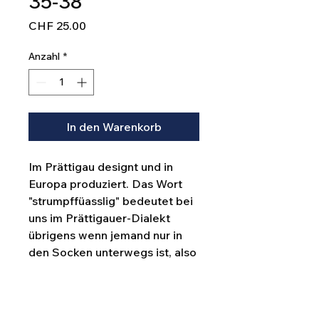
35-38
Preis
CHF 25.00
Anzahl
*
In den Warenkorb
Im Prättigau designt und in
Europa produziert. Das Wort
"strumpffüasslig" bedeutet bei
uns im Prättigauer-Dialekt
übrigens wenn jemand nur in
den Socken unterwegs ist, also
ohne Schuhe resp.
Hausschuhe.